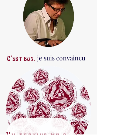
je suis convaincu
C'est bon,
I'm booking my seats