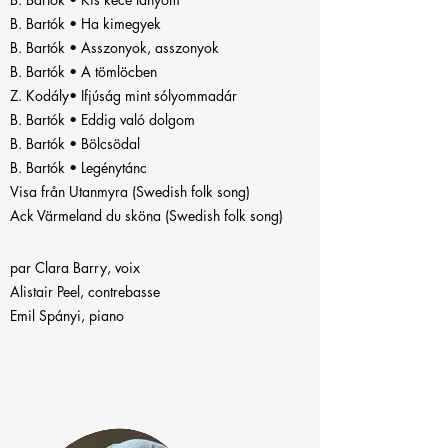
B. Bartók • Ha kimegyek
B. Bartók • Asszonyok, asszonyok
B. Bartók • A tömlöcben
Z. Kodály• Ifjúság mint sólyommadár
B. Bartók • Eddig való dolgom
B. Bartók • Bölcsödal
B. Bartók • Legénytánc
Visa från Utanmyra (Swedish folk song)
Ack Värmeland du sköna (Swedish folk song)
par Clara Barry, voix
Alistair Peel, contrebasse
Emil Spányi, piano